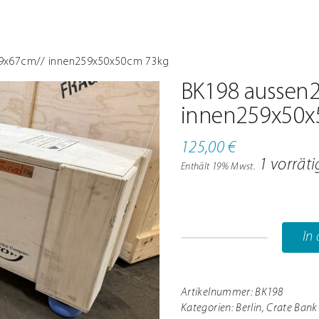
9x67cm// innen259x50x50cm 73kg
BK198 aussen
innen259x50x
125,00
€
1 vorräti
Enthält 19% Mwst.
In
BK198
aussen266x59
innen259x50
Artikelnummer:
BK198
Kategorien:
Berlin
,
Crate Bank
73kg