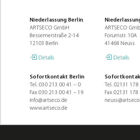
Niederlassung Berlin
Niederlassun
ARTSECO GmbH
ARTSECO Gmb
Bessemerstraße 2-14
Forumstr. 10A
12103 Berlin
41468 Neuss
Details
Details
Sofortkontakt Berlin
Sofortkontak
Tel.
030 213 00 41 – 0
Tel.
02131 178 
Fax
030 213 00 41 – 19
Fax
02131 178 
info@artseco.de
neuss@artseco
www.artseco.de
Mein