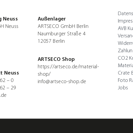
Daten
g Neuss
Außenlager
Impre
H Neuss
ARTSECO GmbH Berlin
AVB Ku
Naumburger Straße 4
Versan
12057 Berlin
Widerr
Zahlun
CO2 K
ARTSECO Shop
Materi
https://artseco.de/material-
t Neuss
Crate 
shop/
62 – 0
Foto 
info@artseco-shop.de
62 – 29
Jobs
.de