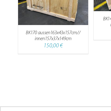
BK1
BK170 aussen163x43x157cm//
innen157x37x149cm
150,00
€