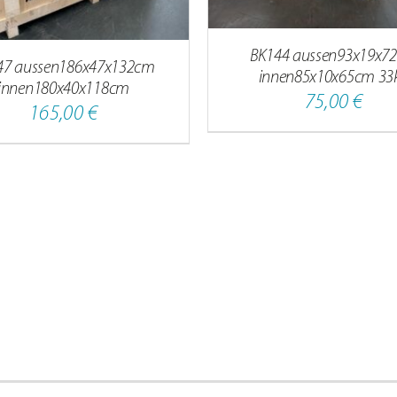
BK144 aussen93x19x7
47 aussen186x47x132cm
innen85x10x65cm 33
innen180x40x118cm
75,00
€
165,00
€