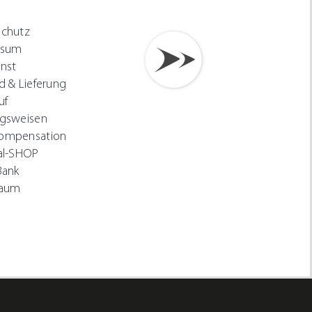
schutz
ssum
nst
d & Lieferung
uf
gsweisen
ompensation
al-SHOP
Bank
Raum