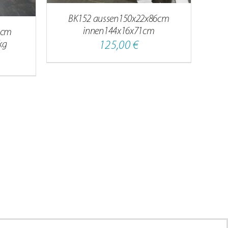
BK152 aussen150x22x86cm
innen144x16x71cm
2cm
125,00
€
kg