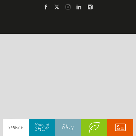
Jobs
Facebook
X
Instagram
LinkedIn
Xing
Kontakt
Mein
Material-
Konto
SHOP
Warenkorb
Kasse
Material
Blog
SERVICE
SHOP