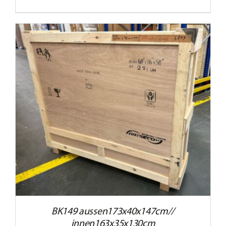
BK149 aussen173x40x147cm//
innen163x35x130cm