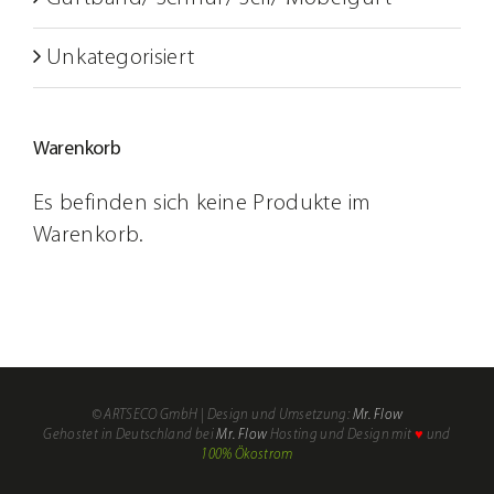
Unkategorisiert
Warenkorb
Es befinden sich keine Produkte im
Warenkorb.
© ARTSECO GmbH | Design und Umsetzung:
Mr. Flow
Mein
Material-
Gehostet in Deutschland bei
Mr. Flow
Hosting und Design mit
♥
und
100% Ökostrom
Konto
SHOP