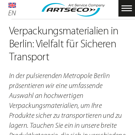
Zum
EN
EN
Inhalt
Startseite
springen
Verpackungsmaterialien in
Service
Berlin: Vielfalt für Sicheren
Über uns
Transport
Partner
Nachhaltigkeit
In der pulsierenden Metropole Berlin
Material-SHOP
präsentieren wir eine umfassende
Auswahl an hochwertigen
Foto Raum
Verpackungsmaterialien, um Ihre
Schulungen
Produkte sicher zu transportieren und zu
ARTSECO Blog – Stories und Infos
lagern. Tauchen Sie ein in unsere breite