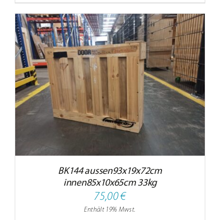
BK144 aussen93x19x72cm
innen85x10x65cm 33kg
75,00
€
Enthält 19% Mwst.