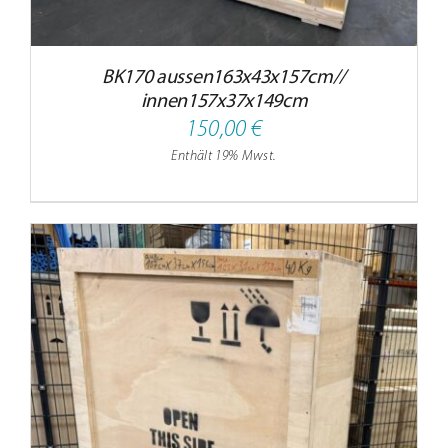
BK170 aussen163x43x157cm//
innen157x37x149cm
150,00
€
Enthält 19% Mwst.