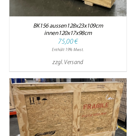
BK156 aussen128x23x109cm
innen120x17x98cm
75,00
€
Enthält 19% Mwst.
zzgl.
Versand