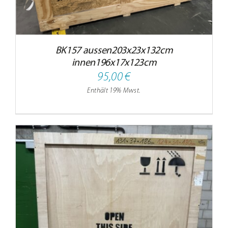
BK157 aussen203x23x132cm
innen196x17x123cm
95,00
€
Enthält 19% Mwst.