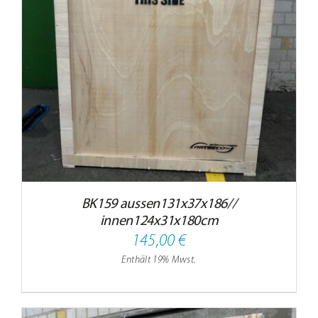
BK159 aussen131x37x186//
innen124x31x180cm
145,00
€
Enthält 19% Mwst.