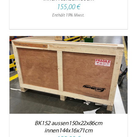
155,00
€
Enthält 19% Mwst.
BK152 aussen150x22x86cm
innen144x16x71cm