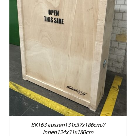
BK163 aussen131x37x186cm//
innen124x31x180cm