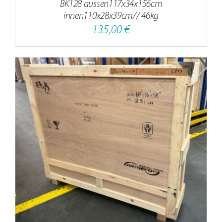
BK128 aussen117x34x156cm
innen110x28x39cm// 46kg
135,00
€