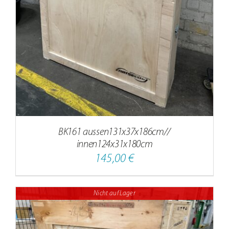
BK161 aussen131x37x186cm//
innen124x31x180cm
145,00
€
Nicht auf Lager