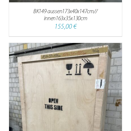
BK149 aussen173x40x147cm//
innen163x35x130cm
155,00
€