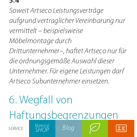
5.4
Soweit Artseco Leistungsverträge
aufgrund vertraglicher Vereinbarung nur
vermittelt – beispielsweise
Möbelmontage durch
Drittunternehmer–, haftet Artseco nur für
die ordnungsgemäße Auswahl dieser
Unternehmer. Für eigene Leistungen darf
Mein
Material-
Artseco Subunternehmer einsetzen.
Konto
SHOP
6. Wegfall von
Warenkorb
Kasse
Haftungsbegrenzungen
Material
Blog
SERVICE
SHOP