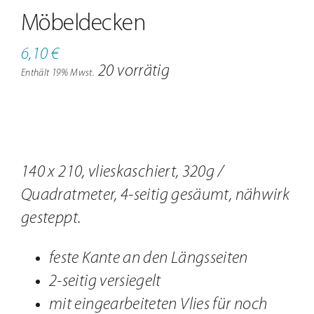
Jobs
Möbeldecken
Kontakt
6,10
€
20 vorrätig
Enthält 19% Mwst.
140 x 210, vlieskaschiert, 320g /
Quadratmeter, 4-seitig gesäumt, nähwirk
gesteppt.
feste Kante an den Längsseiten
2-seitig versiegelt
mit eingearbeiteten Vlies für noch