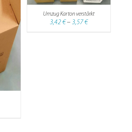
EIST
EHRERE
Umzug Karton verstärkt
ARIANTEN
Preisspanne:
3,42
€
–
3,57
€
F.
3,42 €
E
bis
PTIONEN
3,57 €
ÖNNEN
UF
ER
RODUKTSEITE
EWÄHLT
ERDEN