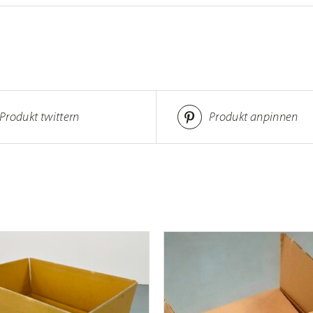
Produkt twittern
Produkt anpinnen
DI
AUSFÜHRUNG WÄHLEN
/
P