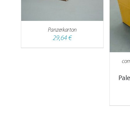
IN DEN WARENKORB
/
DETAILS
Panzerkarton
29,64
€
com
Pal