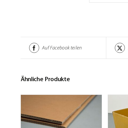
Auf Facebook teilen
Ähnliche Produkte
AILS