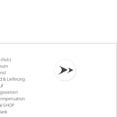
schutz
ssum
nst
d & Lieferung
uf
gsweisen
ompensation
al-SHOP
Bank