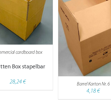
W
M
V
AU
IN DEN WARENKORB
/
DETAILS
DI
O
K
A
mercial cardboard box
D
etten Box stapelbar
P
G
W
28,24
€
Barrel Karton Nr. 6
4,18
€