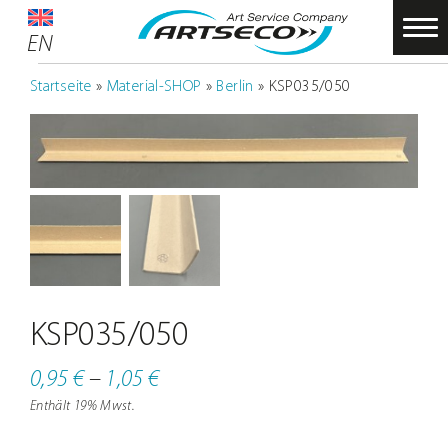
Zum
EN
EN
Inhalt
Startseite
springen
Startseite
»
Material-SHOP
»
Berlin
»
KSP035/050
Service
Über uns
Partner
Nachhaltigkeit
Material-SHOP
Foto Raum
KSP035/050
Schulungen
Preisspanne:
0,95
€
–
1,05
€
Enthält 19% Mwst.
0,95 €
ARTSECO Blog – Stories und Infos
bis