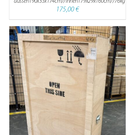
aussen190x35x174cm//innen179x29x160cm//76kg
175,00
€