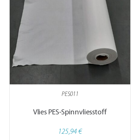
PES011
Vlies PES-Spinnvliesstoff
125,94
€