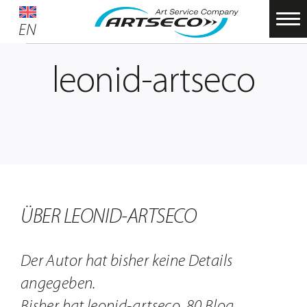
Zum
EN
EN
Inhalt
Startseite
springen
Service
leonid-artseco
Über uns
Partner
Nachhaltigkeit
Material-SHOP
ÜBER
LEONID-ARTSECO
Foto Raum
Schulungen
Der Autor hat bisher keine Details
angegeben.
ARTSECO Blog – Stories und Infos