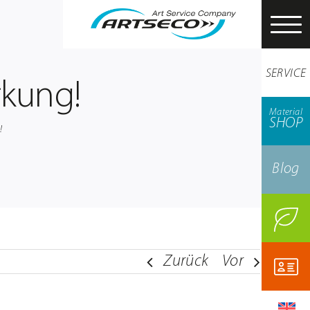
SERVICE
rkung!
Material
SHOP
!
Blog
Zurück
Vor