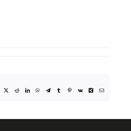
Facebook
X
Reddit
LinkedIn
WhatsApp
Telegram
Tumblr
Pinterest
Vk
Xing
E-
Mail