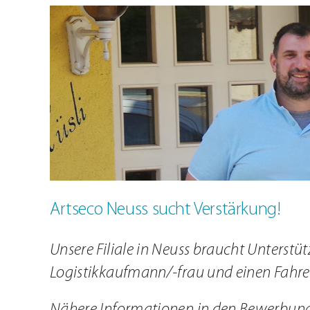
Zeige
Schulungen
grösseres
ARTSECO Blog – Stories u
Bild
Jobs
Kontakt
Artseco Neuss sucht Verstärkung!
Unsere Filiale in Neuss braucht Unterst
Logistikkaufmann/-frau und einen Fahre
Nähere Informationen in den Bewerbun