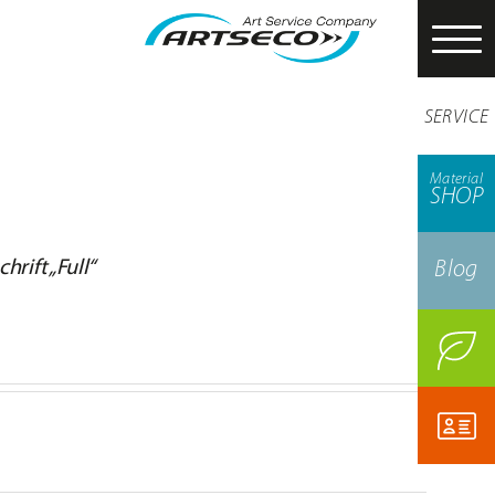
SERVICE
Material
SHOP
rift „Full“
Blog