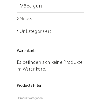
Schulungen
Möbelgurt
ARTSECO Blog – Stories u
Neuss
Jobs
Unkategorisiert
Kontakt
Warenkorb
Es befinden sich keine Produkte
im Warenkorb.
Products Filter