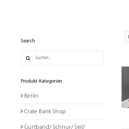
Zum
Inhalt
springen
Startseite
Search
Service
Suche
Über uns
nach:
Partner
Produkt-Kategorien
IN DEN WARENKORB
/
Nachhaltigkeit
DETAILS
Berlin
Material-SHOP
Crate Bank Shop
Foto Raum
Gurtband/ Schnur/ Seil/