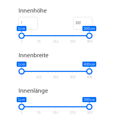
Innenhöhe
1cm
300cm
1
76
151
225
300
Innenbreite
1cm
400cm
1
101
201
300
400
Innenlänge
1cm
300cm
1
76
151
225
300