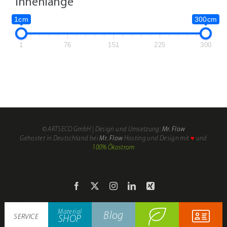
Innenlänge
1cm
300cm
1
76
151
225
300
© ARTSECO GmbH | Design und Umsetzung:
Mr. Flow
Mein
Material-
Gehostet in Deutschland bei
Mr. Flow
Hosting und Design mit
♥
und
Konto
SHOP
100% Ökostrom
Warenkorb
Kasse
Facebook
X
Instagram
LinkedIn
Xing
Material
Blog
SERVICE
SHOP