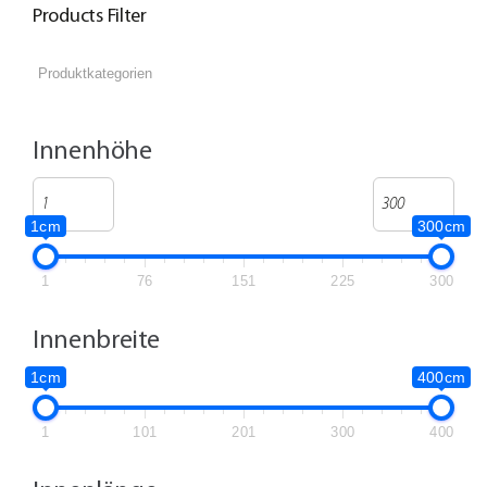
Products Filter
Innenhöhe
1cm
300cm
1
76
151
225
300
Innenbreite
1cm
400cm
1
101
201
300
400