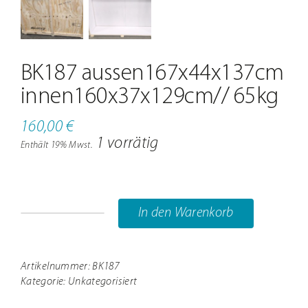
Jobs
Kontakt
BK187 aussen167x44x137cm
innen160x37x129cm// 65kg
160,00
€
1 vorrätig
Enthält 19% Mwst.
In den Warenkorb
BK187
aussen167x44x137cm
innen160x37x129cm//
Artikelnummer:
BK187
Kategorie:
Unkategorisiert
65kg