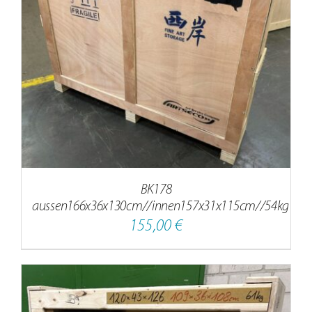
BK178
aussen166x36x130cm//innen157x31x115cm//54kg
155,00
€