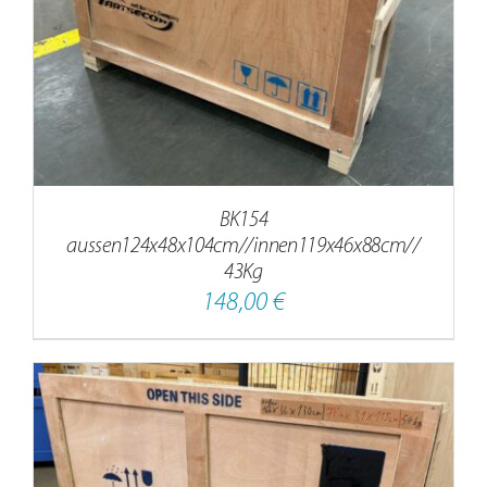
BK154
aussen124x48x104cm//innen119x46x88cm//
43Kg
148,00
€