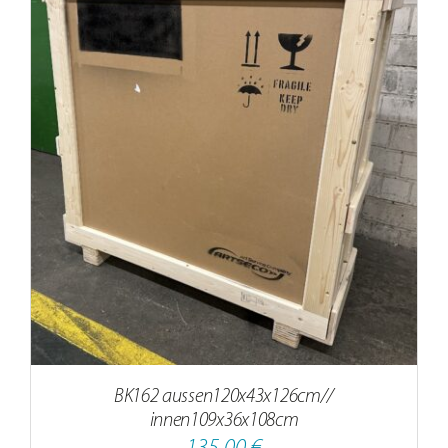
BK162 aussen120x43x126cm//
innen109x36x108cm