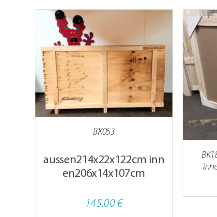
AILS
IN DEN WARENKORB
/
DETAILS
BK053
BK1
aussen214x22x122cm inn
inn
en206x14x107cm
145,00
€