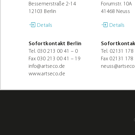
Bessemerstraße 2-14
Forumstr. 10A
12103 Berlin
41468 Neuss
Details
Details
Sofortkontakt Berlin
Sofortkontak
Tel.
030 213 00 41 – 0
Tel.
02131 178 
Fax
030 213 00 41 – 19
Fax
02131 178 
info@artseco.de
neuss@artseco
www.artseco.de
Mein
Konto
Material-
SHOP