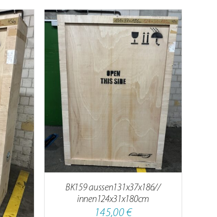
DETAILS
BK159 aussen131x37x186//
innen124x31x180cm
145,00
€