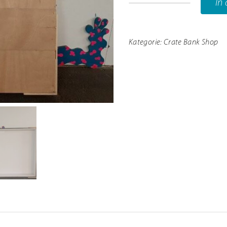
In
BK20
außen171x17
nd Infos
innen164x14x
Kategorie:
Crate Bank Shop
30kg
Menge