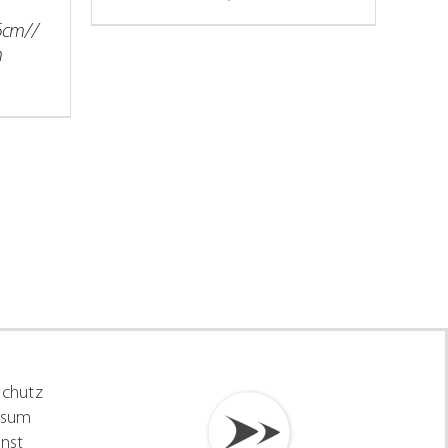
6cm//
m
schutz
ssum
nst