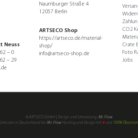
Naumburger Straße 4
Versan
12057 Berlin
Widerr
Zahlun
CO2 K
ARTSECO Shop
Materi
https://artseco.de/material-
t Neuss
Crate 
shop/
62 – 0
Foto 
info@artseco-shop.de
62 – 29
Jobs
.de
© ARTSECO GmbH | Design und Umsetzung:
Mr. Flow
Gehostet in Deutschland bei
Mr. Flow
Hosting und Design mit
♥
und
100% Ökostro