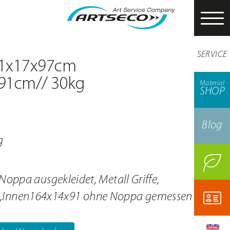
SERVICE
71x17x97cm
91cm// 30kg
Material
SHOP
Blog
g
t Noppa ausgekleidet, Metall Griffe,
,Innen164x14x91 ohne Noppa gemessen