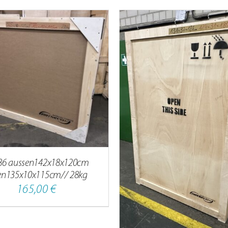
IN DEN WARENKORB
/
IN DEN WARENKORB
/
DETAILS
86 aussen142x18x120cm
en135x10x115cm// 28kg
165,00
€