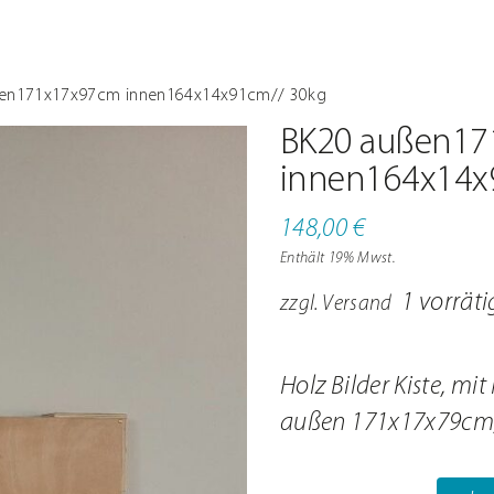
ßen171x17x97cm innen164x14x91cm// 30kg
BK20 außen1
innen164x14x
148,00
€
Enthält 19% Mwst.
1 vorräti
zzgl.
Versand
Holz Bilder Kiste, mi
außen 171x17x79cm