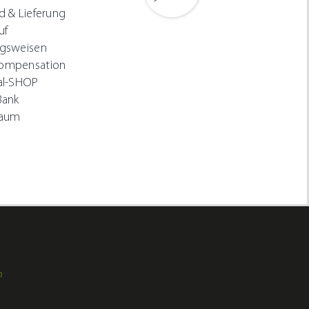
d & Lieferung
uf
gsweisen
ompensation
al-SHOP
Bank
Raum
m