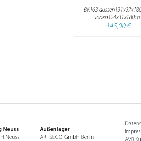
BK163 aussen131x37x18
innen124x31x180c
145,00
€
Daten
g Neuss
Außenlager
Impre
H Neuss
ARTSECO GmbH Berlin
AVB Ku