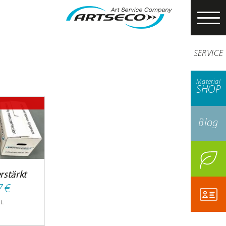
SERVICE
Material
SHOP
Blog
rstärkt
Preisspanne:
7
€
t.
3,42 €
bis