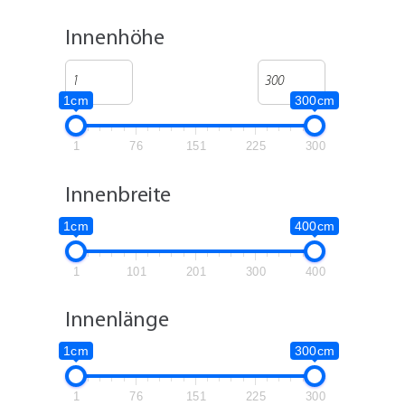
Innenhöhe
1cm
300cm
1
76
151
225
300
Innenbreite
1cm
400cm
1
101
201
300
400
Innenlänge
1cm
300cm
1
76
151
225
300