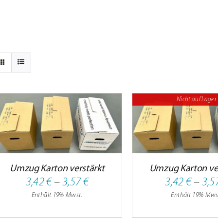
Nicht auf Lager
DETAILS
Umzug Karton verstärkt
Umzug Karton ve
Preisspanne:
3,42
€
–
3,57
€
3,42
€
–
3,5
Enthält 19% Mwst.
Enthält 19% Mws
3,42 €
bis