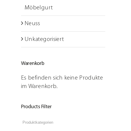
OPTIONEN
Schulungen
Möbelgurt
KÖNNEN
AUF
ARTSECO Blog – Stories u
Neuss
DER
PRODUKTSEI
Jobs
Unkategorisiert
GEWÄHLT
Kontakt
WERDEN
Warenkorb
Es befinden sich keine Produkte
im Warenkorb.
Products Filter