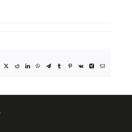
Facebook
X
Reddit
LinkedIn
WhatsApp
Telegram
Tumblr
Pinterest
Vk
Xing
E-
Mail
m