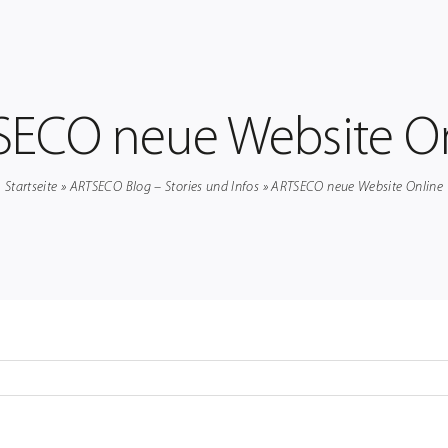
ECO neue Website O
Startseite
»
ARTSECO Blog – Stories und Infos
»
ARTSECO neue Website Online