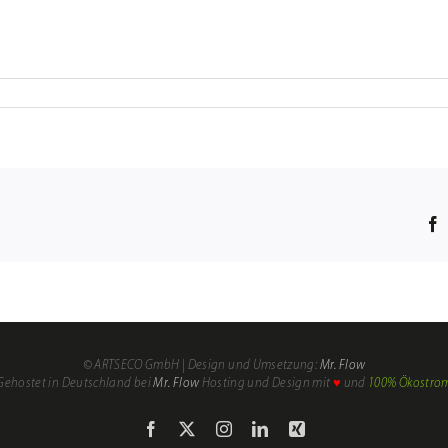
© ARTSECO GmbH | Design und Umsetzung:
Mr. Flow
Gehostet in Deutschland bei
Mr. Flow
Hosting und Design mit
♥
und
100% Ökostro
Facebook
X
Instagram
LinkedIn
Xing