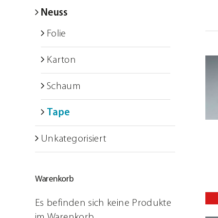
Schulungen
Neuss
Folie
ARTSECO Blog – Stories u
Karton
Jobs
IN DEN WARENKORB
/
Kontakt
Schaum
DETAILS
Tape
Unkategorisiert
Warenkorb
Es befinden sich keine Produkte
im Warenkorb.