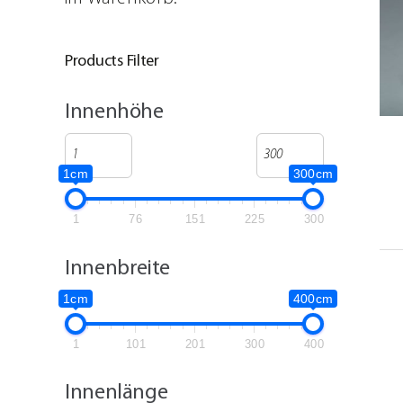
Products Filter
DETAILS
Innenhöhe
1cm
300cm
1
76
151
225
300
Innenbreite
1cm
400cm
1
101
201
300
400
Innenlänge