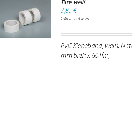
Tape weiß
3,85
€
Enthält 19% Mwst.
PVC Klebeband, weiß, Nat
mm breit x 66 lfm,