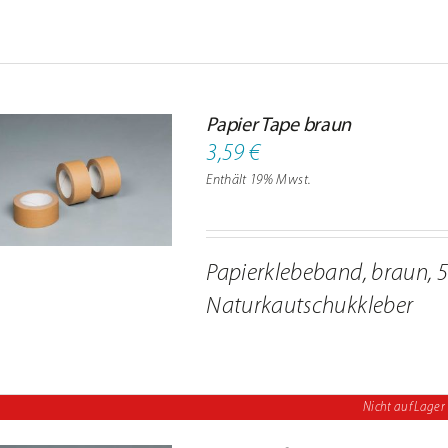
nd Infos
Papier Tape braun
3,59
€
Enthält 19% Mwst.
Papierklebeband, braun, 5
Naturkautschukkleber
Nicht auf Lager