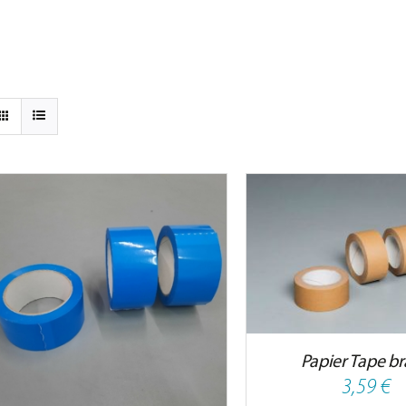
IN DEN WARENKORB
/
DETAILS
DETAILS
Papier Tape b
3,59
€