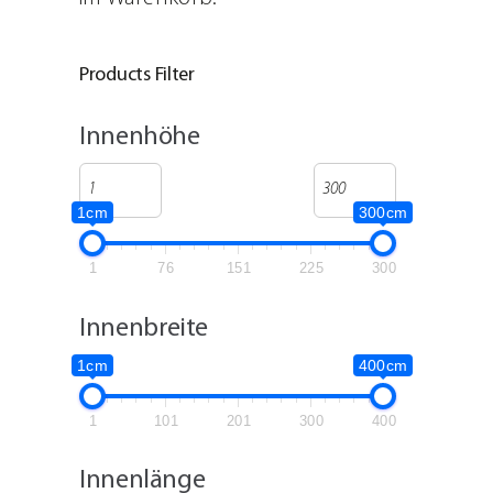
Products Filter
Innenhöhe
1cm
300cm
1
76
151
225
300
Innenbreite
1cm
400cm
1
101
201
300
400
Innenlänge