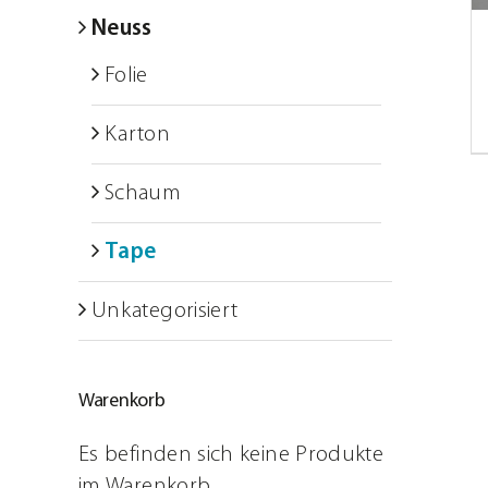
Schulungen
Neuss
Folie
ARTSECO Blog – Stories u
Karton
Jobs
Kontakt
Schaum
Tape
Unkategorisiert
Warenkorb
Es befinden sich keine Produkte
im Warenkorb.