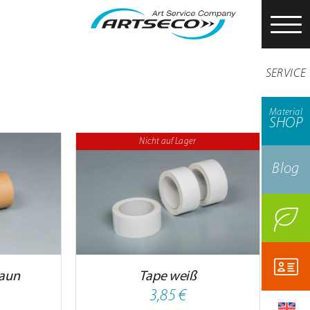
SERVICE
Material
SHOP
Nicht auf Lager
Blog
raun
Tape weiß
3,85
€