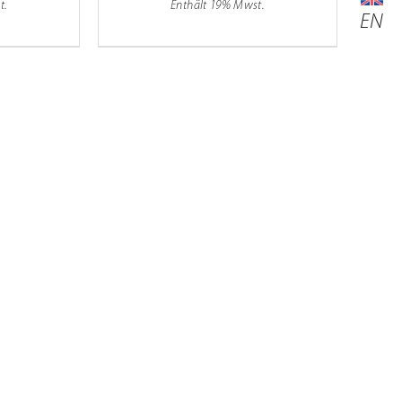
t.
Enthält 19% Mwst.
EN