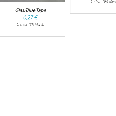
Enthält 19% Mws
Glas/Blue Tape
6,27
€
nd Infos
Enthält 19% Mwst.