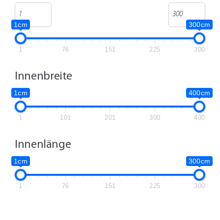
1cm
300cm
1
76
151
225
300
Innenbreite
1cm
400cm
1
101
201
300
400
Innenlänge
1cm
300cm
1
76
151
225
300