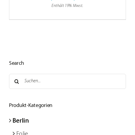
Jobs
Enthält 19% Mwst.
0,25 €
Kontakt
bis
0,58 €
E
Search
Suche
nach:
Produkt-Kategorien
Berlin
Folie